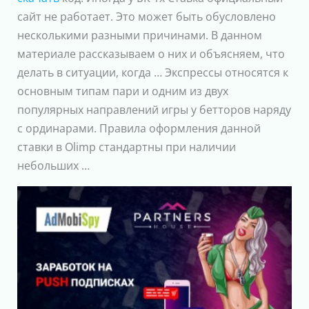
сайт не работает. Это может быть обусловлено
несколькими разными причинами. В данном
материале рассказываем о них и объясняем, что
делать в ситуации, когда … Экспрессы относятся к
основным типам пари и одним из двух
популярных направлений игры у бетторов наряду
с ординарами. Правила оформления данной
ставки в Olimp стандартны при наличии
небольших …