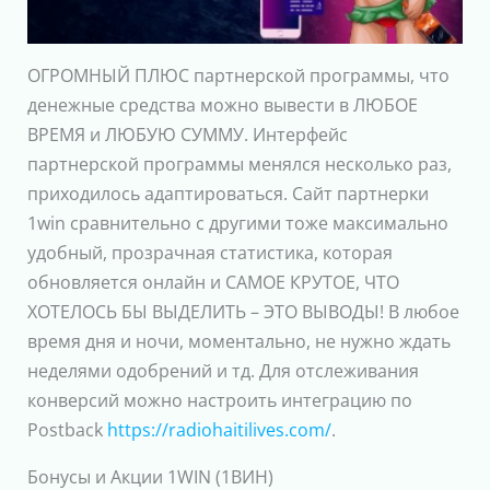
ОГРОМНЫЙ ПЛЮС партнерской программы, что
денежные средства можно вывести в ЛЮБОЕ
ВРЕМЯ и ЛЮБУЮ СУММУ. Интерфейс
партнерской программы менялся несколько раз,
приходилось адаптироваться. Сайт партнерки
1win сравнительно с другими тоже максимально
удобный, прозрачная статистика, которая
обновляется онлайн и САМОЕ КРУТОЕ, ЧТО
ХОТЕЛОСЬ БЫ ВЫДЕЛИТЬ – ЭТО ВЫВОДЫ! В любое
время дня и ночи, моментально, не нужно ждать
неделями одобрений и тд. Для отслеживания
конверсий можно настроить интеграцию по
Postback
https://radiohaitilives.com/
.
Бонусы и Акции 1WIN (1ВИН)