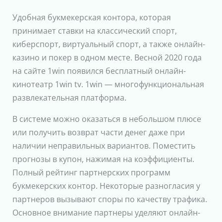
Удобная букмекерская контора, которая
принимает ставки на классический спорт,
киберспорт, виртуальный спорт, а также онлайн-
казино и покер в одном месте. Весной 2020 года
на сайте 1win появился бесплатный онлайн-
кинотеатр 1win tv. 1win — многофункциональная
развлекательная платформа.
В системе можно оказаться в небольшом плюсе
или получить возврат части денег даже при
наличии неправильных вариантов. Поместить
прогнозы в купон, нажимая на коэффициенты.
Полный рейтинг партнерских программ
букмекерских контор. Некоторые разногласия у
партнеров вызывают споры по качеству трафика.
Основное внимание партнеры уделяют онлайн-