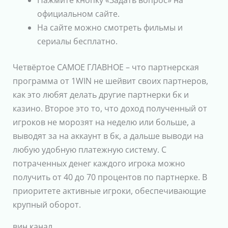
официальном сайте.
На сайте можно смотреть фильмы и
сериалы бесплатно.
Четвёртое САМОЕ ГЛАВНОЕ – что партнерская
программа от 1WIN не шейвит своих партнеров,
как это любят делать другие партнерки бк и
казино. Второе это то, что доход полученный от
игроков не морозят на неделю или больше, а
выводят за на аккаунт в бк, а дальше выводи на
любую удобную платежную систему. С
потраченных денег каждого игрока можно
получить от 40 до 70 процентов по партнерке. В
приоритете активные игроки, обеспечивающие
крупный оборот.
вин канал