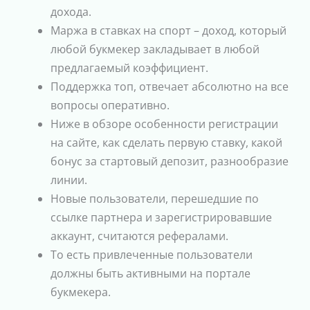
дохода.
Маржа в ставках на спорт – доход, который
любой букмекер закладывает в любой
предлагаемый коэффициент.
Поддержка топ, отвечает абсолютно на все
вопросы оперативно.
Ниже в обзоре особенности регистрации
на сайте, как сделать первую ставку, какой
бонус за стартовый депозит, разнообразие
линии.
Новые пользователи, перешедшие по
ссылке партнера и зарегистрировавшие
аккаунт, считаются рефералами.
То есть привлеченные пользователи
должны быть активными на портале
букмекера.