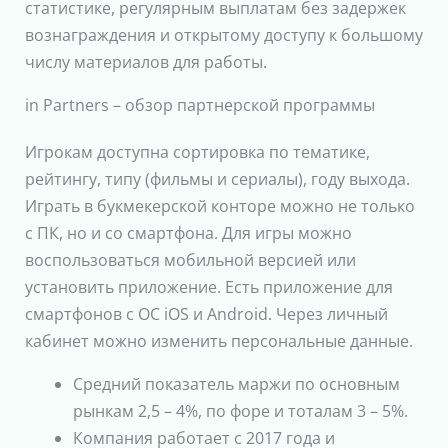
статистике, регулярным выплатам без задержек
вознаграждения и открытому доступу к большому
числу материалов для работы.
in Partners – обзор партнерской программы
Игрокам доступна сортировка по тематике,
рейтингу, типу (фильмы и сериалы), году выхода.
Играть в букмекерской конторе можно не только
с ПК, но и со смартфона. Для игры можно
воспользоваться мобильной версией или
установить приложение. Есть приложение для
смартфонов с ОС iOS и Android. Через личный
кабинет можно изменить персональные данные.
Средний показатель маржи по основным
рынкам 2,5 – 4%, по форе и тоталам 3 – 5%.
Компания работает с 2017 года и