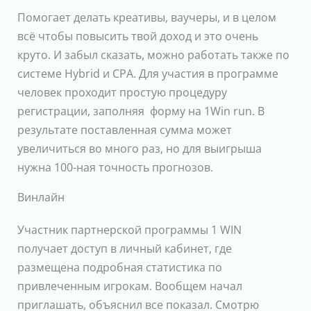
Помогает делать креативы, ваучеры, и в целом
всё чтобы повысить твой доход и это очень
круто. И забыл сказать, можно работать также по
системе Hybrid и CPA. Для участия в программе
человек проходит простую процедуру
регистрации, заполняя форму на 1Win run. В
результате поставленная сумма может
увеличиться во много раз, но для выигрыша
нужна 100-ная точность прогнозов.
Винлайн
Участник партнерской программы 1 WIN
получает доступ в личный кабинет, где
размещена подробная статистика по
привлеченным игрокам. Вообщем начал
приглашать, объяснил все показал. Смотрю