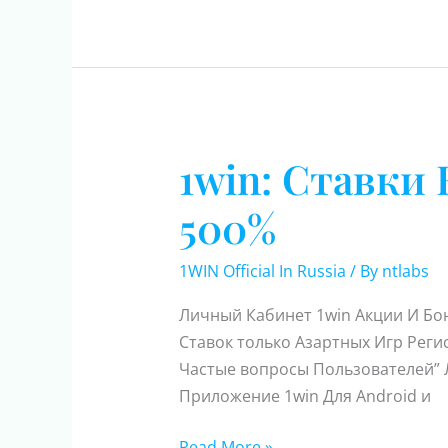
1win: Ставки
1win:
Ставки
500%
На
Cпорт
1WIN Official In Russia
/ By
ntlabs
И
Онлайн
Личный Кабинет 1win Акции И Б
Казино
Ставок только Азартных Игр Рег
Бонус
Частые вопросы Пользователей” 
500%
Приложение 1win Для Android и
Read More »