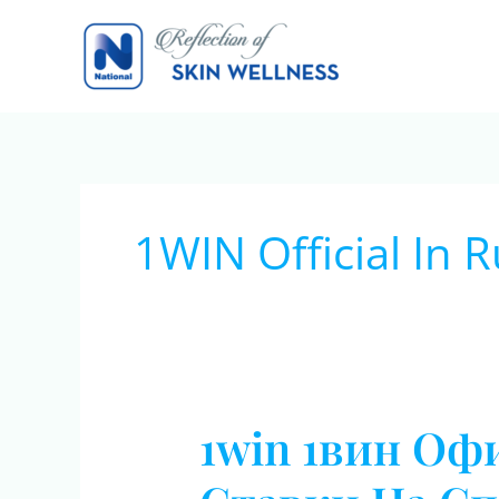
Skip
to
content
1WIN Official In R
1win 1вин Оф
1win
1вин
Официальный