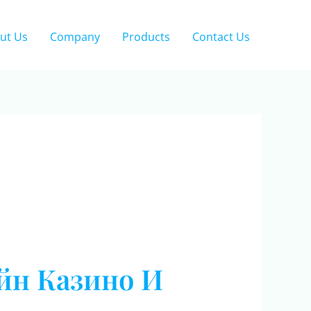
ut Us
Company
Products
Contact Us
йн Казино И