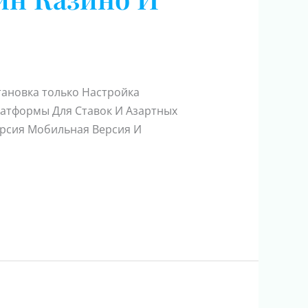
ановка только Настр͏ойка
латформы Для Ставок И Азартных
ерсия Мобильная Версия И