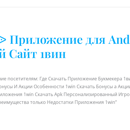
 ᐉ Приложение для Andr
 Сайт 1вин
ие посетителям: Где Скачать Приложение Букмекера 1ви
онусы И Акции Особенности 1win Скачать Бонусы а Акци
иложения 1win Скачать Apk Персонализированный Игр
Преимущества только Недостатки Приложения 1win”