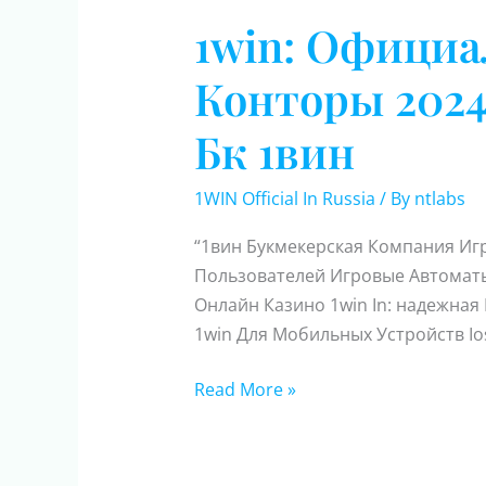
1win: Официа
1win:
Официальный
Конторы 2024
Сайт
Казино
Бк 1вин
И
Букмекерской
1WIN Official In Russia
/ By
ntlabs
Конторы
2024,
“1вин Букмекерская Компания Иг
Онлайн
Пользователей Игровые Автоматы 
Ставки
Онлайн Казино 1win In: надежна
На
1win Для Мобильных Устройств I
Спорт,
Вход
Read More »
В
Бк
1вин