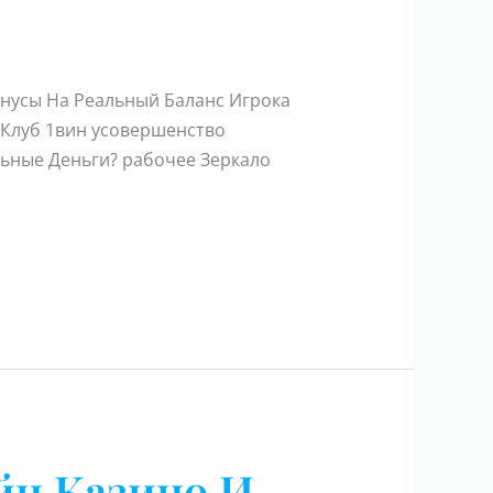
нусы На Реальный Баланс Игрока
 Клуб 1вин усовершенство
ьные Деньги? рабочее Зеркало
йн Казино И