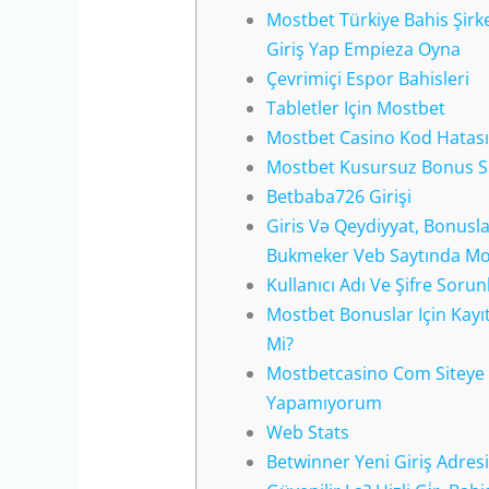
Mostbet Türkiye Bahis Şirke
Giriş Yap Empieza Oyna
Çevrimiçi Espor Bahisleri
Tabletler Için Mostbet
Mostbet Casino Kod Hatası
Mostbet Kusursuz Bonus S
Betbaba726 Girişi
Giris Və Qeydiyyat, Bonusl
Bukmeker Veb Saytında M
Kullanıcı Adı Ve Şifre Sorun
Mostbet Bonuslar Için Kayıt
Mi?
Mostbetcasino Com Siteye 
Yapamıyorum
Web Stats
Betwinner Yeni Giriş Adresi