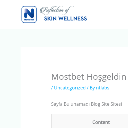
Skip
to
content
Mostbet Hoşgeldin 
/
Uncategorized
/ By
ntlabs
Sayfa Bulunamadı Blog Site Sitesi
Content