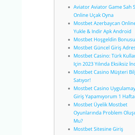
Aviator Aviator Game Sah S
Online Uçak Oyna
Mostbet Azerbaycan Onlin
Yukle & Indir Apk Android
Mostbet Hoşgeldin Bonus
Mostbet Güncel Giriş Adres
Mostbet Casino: Türk Kulla
Için 2023 Yılında Eksiksiz İ
Mostbet Casino Müşteri Bilg
Satıyor!
Mostbet Casino Uygulamay
Giriş Yapamıyorum 1 Hafta
Mostbet Üyelik Mostbet
Oyunlarında Problem Oluş
Mu?
Mostbet Sitesine Giriş