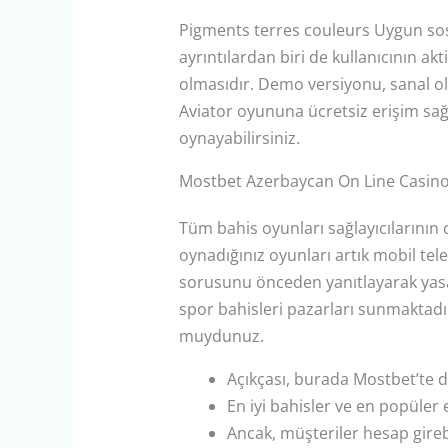
Pigments terres couleurs Uygun sosy
ayrıntılardan biri de kullanıcının 
olmasıdır. Demo versiyonu, sanal o
Aviator oyununa ücretsiz erişim sağl
oynayabilirsiniz.
Mostbet Azerbaycan On Line Casino 
Tüm bahis oyunları sağlayıcılarının 
oynadığınız oyunları artık mobil tel
sorusunu önceden yanıtlayarak yasal
spor bahisleri pazarları sunmaktadır
muydunuz.
Açıkçası, burada Mostbet’te 
En iyi bahisler ve en popüler
Ancak, müşteriler hesap gire