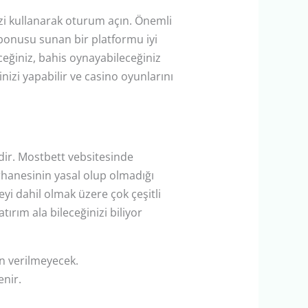
izi kullanarak oturum açın. Önemli
 bonusu sunan bir platformu iyi
ğiniz, bahis oynayabileceğiniz
nizi yapabilir ve casino oyunlarını
dir. Mostbett vebsitesinde
rhanesinin yasal olup olmadığı
yi dahil olmak üzere çok çeşitli
ırım ala bileceğinizi biliyor
n verilmeyecek.
enir.