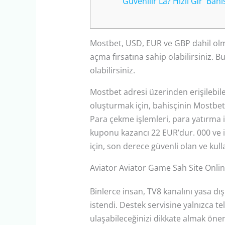
Güvenilir La? Hizli Gi̇r ️ Bahi
Mostbet, USD, EUR ve GBP dahil olmak
açma fırsatına sahip olabilirsiniz. B
olabilirsiniz.
Mostbet adresi üzerinden erişilebi
oluşturmak için, bahisçinin Mostbet
Para çekme işlemleri, para yatırma i
kuponu kazancı 22 EUR’dur. 000 ve i
için, son derece güvenli olan ve ku
Aviator Aviator Game Sah Site Onli
Binlerce insan, TV8 kanalını yasa d
istendi. Destek servisine yalnızca 
ulaşabileceğinizi dikkate almak önem