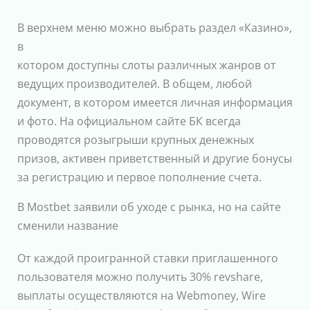
В верхнем меню можно выбрать раздел «Казино»,
в
котором доступны слоты различных жанров от
ведущих производителей. В общем, любой
документ, в котором имеется личная информация
и фото. На официальном сайте БК всегда
проводятся розыгрыши крупных денежных
призов, активен приветственный и другие бонусы
за регистрацию и первое пополнение счета.
В Mostbet заявили об уходе с рынка, но на сайте
сменили название
От каждой проигранной ставки приглашенного
пользователя можно получить 30% revshare,
выплаты осуществляются на Webmoney, Wire