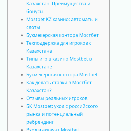
Казахстан: Преимущества и
бонусы
Mostbet KZ казино: автоматы и
слоты
Букмекерская контора Мостбет
Техподдержка для игроков с
Казахстана
Типы игр в казино Mostbet в
Казахстане
Букмекерская контора Mostbet
Как делать ставки в Мостбет
Казахстан?
Отзывы реальных игроков
БК Mostbet: уход с российского
рынка и потенциальный
ребрендинг
Вход в аккаунт Mostbet