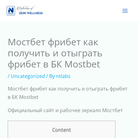
Skip
to
content
Мостбет фрибет как
получить и отыграть
фрибет в БК Mostbet
/
Uncategorized
/ By
ntlabs
Мостбет фрибет как получить и отыграть фрибет
в БК Mostbet
Официальный сайт и рабочее зеркало Мостбет
Content