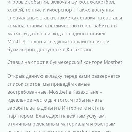
игровые события, включая футбол, баскетбол,
хоккей, теннис и киберспорт. Также доступны
специальные ставки, такие как ставки на составы
команд, ставки на количество голов, забитых в
матче, и даже на исход лошадиных скачек.
Mostbet – одно из ведущих онлайн-казино и
букмекеров, доступных в Казахстане.
Ставки на спорт в букмекерской конторе Mostbet
Открыв данную вкладку перед вами развернется
список слотов, мы приведём самые
востребованные. Mostbet в Казахстане –
идеальное место для того, чтобы начать
зарабатывать деньги в Интернете и стать
партнером. Благодаря надежным услугам,
отличным рекламным материалам и быстрым
выплатам, это выигрышная комбинация для