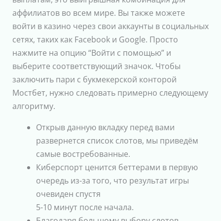
аффилиатов во всем мире. Вы также можете
войти в казино через свои аккаунты в социальных
сетях, таких как Facebook и Google. Просто
нажмите на опцию “Войти с помощью” и
выберите соответствующий значок. Чтобы
заключить пари с букмекерской конторой
Мостбет, нужно следовать примерно следующему
алгоритму.
Открыв данную вкладку перед вами
развернется список слотов, мы приведём
самые востребованные.
Киберспорт ценится беттерами в первую
очередь из-за того, что результат игры
очевиден спустя
5-10 минут после начала.
Благодаря большому выбору слотов,