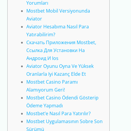
Yorumları
Mostbet Mobil Versiyonunda
Aviator
Aviator Hesabıma Nasıl Para
Yatırabilirim?
Скачать Приложения Mostbet,
Ссылка Для Установки На
Андроид И Ios
Aviator Oyunu Oyna Ve Yüksek
Oranlarla Iyi Kazanç Elde Et
Mostbet Casino Paramı
Alamıyorum Geri!
Mostbet Casino Ödendi Gösterip
Ödeme Yapmadı
Mostbet’e Nasıl Para Yatırılır?
Mostbet Uygulamasının Sobre Son
Sürümü