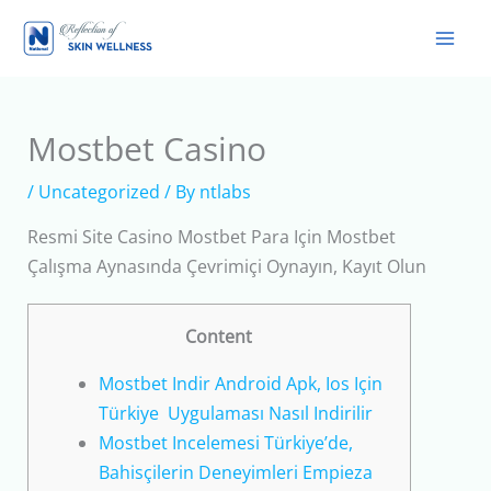
Skip
to
content
Mostbet Casino
/
Uncategorized
/ By
ntlabs
Resmi Site Casino Mostbet Para Için Mostbet
Çalışma Aynasında Çevrimiçi Oynayın, Kayıt Olun
Content
Mostbet Indir Android Apk, Ios Için
Türkiye ️ Uygulaması Nasıl Indirilir
Mostbet Incelemesi Türkiye’de,
Bahisçilerin Deneyimleri Empieza