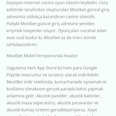
büyüyen internet casino oyun sitesini keşfedin. Usta
editörler tarafından oluşturulan Mostbet güncel giriş
adresimiz oldukça kazandıran casino sitesidir.
Haliyle Mostbet güncel giriş adresine yeniden
erişmek isteyenler oluyor. Oyunçuları narahat edən
əsas sual budur ki, Mostbet az da mərc etmək
təhlükəsizdirmi.
Mostbet Mobil Versiyonunda Aviator
Uygulama hem App Store’da hem para Google
Play’de mevcuttur ve ücretsiz olarak indirilebilir.
MostBet indir telefonda, kumarhanede oynamak ve
kısıtlama olmaksızın gerçek parayla bahis yapmak
anlamına gelir. Akustik paneller, akustik kabinler,
akustik masa seperatörü, akustik paravanlar ve
akustik kumaş üretimi gerçekleştiriyoruz. Kayıt