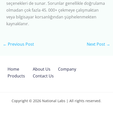
seçenekleri de sunar. Sorunlar genellikle doğrulama
olmadan çok fazla 45. 000+ çekmeye çalışmaktan
veya bilgisayar korsanlığından şüphelenmekten
kaynaklanır.
←
Previous Post
Next Post
→
Home
About Us
Company
Products
Contact Us
Copyright © 2026 National Labs | All rights reserved.