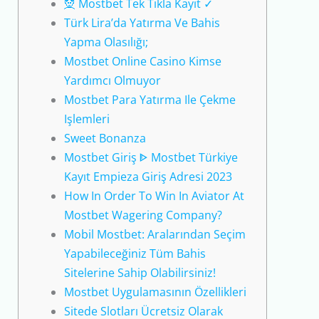
🧝 Mostbet Tek Tıkla Kayıt ✓
Türk Lira’da Yatırma Ve Bahis
Yapma Olasılığı;
Mostbet Online Casino Kimse
Yardımcı Olmuyor
Mostbet Para Yatırma Ile Çekme
Işlemleri
Sweet Bonanza
Mostbet Giriş ᐈ Mostbet Türkiye
Kayıt Empieza Giriş Adresi 2023
How In Order To Win In Aviator At
Mostbet Wagering Company?
Mobil Mostbet: Aralarından Seçim
Yapabileceğiniz Tüm Bahis
Sitelerine Sahip Olabilirsiniz!
Mostbet Uygulamasının Özellikleri
Sitede Slotları Ücretsiz Olarak