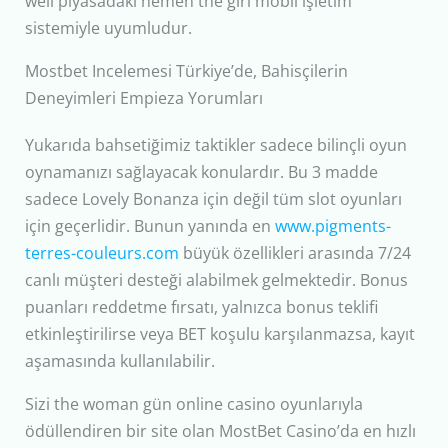
weil piyasadaki hemen the girl mobil işletim
sistemiyle uyumludur.
Mostbet Incelemesi Türkiye’de, Bahisçilerin
Deneyimleri Empieza Yorumları
Yukarıda bahsetiğimiz taktikler sadece bilinçli oyun
oynamanızı sağlayacak konulardır. Bu 3 madde
sadece Lovely Bonanza için değil tüm slot oyunları
için geçerlidir. Bunun yanında en
www.pigments-
terres-couleurs.com
büyük özellikleri arasında 7/24
canlı müşteri desteği alabilmek gelmektedir. Bonus
puanları reddetme fırsatı, yalnızca bonus teklifi
etkinleştirilirse veya BET koşulu karşılanmazsa, kayıt
aşamasında kullanılabilir.
Sizi the woman gün online casino oyunlarıyla
ödüllendiren bir site olan MostBet Casino’da en hızlı