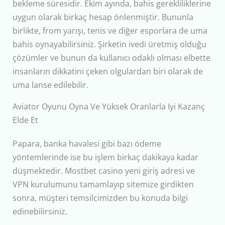
bekleme süresidir. Ekim ayında, bahis gerekliliklerine
uygun olarak birkaç hesap önlenmiştir. Bununla
birlikte, from yarışı, tenis ve diğer esporlara de uma
bahis oynayabilirsiniz. Şirketin ivedi üretmiş olduğu
çözümler ve bunun da kullanıcı odaklı olması elbette
insanların dikkatini çeken olgulardan biri olarak de
uma lanse edilebilir.
Aviator Oyunu Oyna Ve Yüksek Oranlarla Iyi Kazanç
Elde Et
Papara, banka havalesi gibi bazı ödeme
yöntemlerinde ise bu işlem birkaç dakikaya kadar
düşmektedir. Mostbet casino yeni giriş adresi ve
VPN kurulumunu tamamlayıp sitemize girdikten
sonra, müşteri temsilcimizden bu konuda bilgi
edinebilirsiniz.