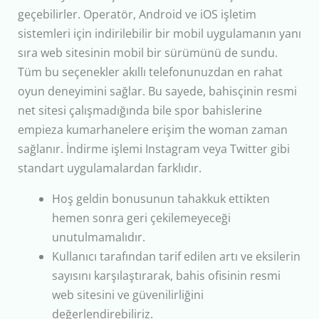
geçebilirler. Operatör, Android ve iOS işletim
sistemleri için indirilebilir bir mobil uygulamanın yanı
sıra web sitesinin mobil bir sürümünü de sundu.
Tüm bu seçenekler akıllı telefonunuzdan en rahat
oyun deneyimini sağlar. Bu sayede, bahisçinin resmi
net sitesi çalışmadığında bile spor bahislerine
empieza kumarhanelere erişim the woman zaman
sağlanır. İndirme işlemi Instagram veya Twitter gibi
standart uygulamalardan farklıdır.
Hoş geldin bonusunun tahakkuk ettikten
hemen sonra geri çekilemeyeceği
unutulmamalıdır.
Kullanıcı tarafından tarif edilen artı ve eksilerin
sayısını karşılaştırarak, bahis ofisinin resmi
web sitesini ve güvenilirliğini
değerlendirebiliriz.