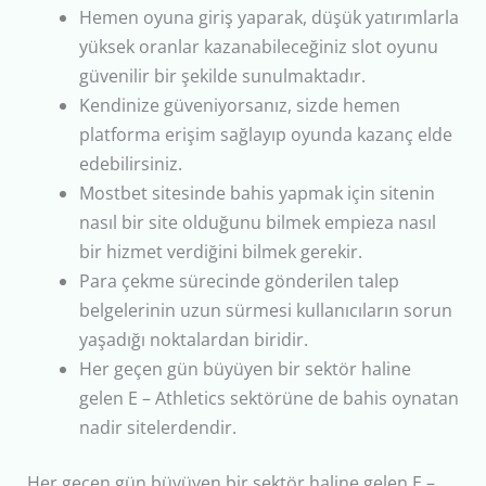
Hemen oyuna giriş yaparak, düşük yatırımlarla
yüksek oranlar kazanabileceğiniz slot oyunu
güvenilir bir şekilde sunulmaktadır.
Kendinize güveniyorsanız, sizde hemen
platforma erişim sağlayıp oyunda kazanç elde
edebilirsiniz.
Mostbet sitesinde bahis yapmak için sitenin
nasıl bir site olduğunu bilmek empieza nasıl
bir hizmet verdiğini bilmek gerekir.
Para çekme sürecinde gönderilen talep
belgelerinin uzun sürmesi kullanıcıların sorun
yaşadığı noktalardan biridir.
Her geçen gün büyüyen bir sektör haline
gelen E – Athletics sektörüne de bahis oynatan
nadir sitelerdendir.
Her geçen gün büyüyen bir sektör haline gelen E –