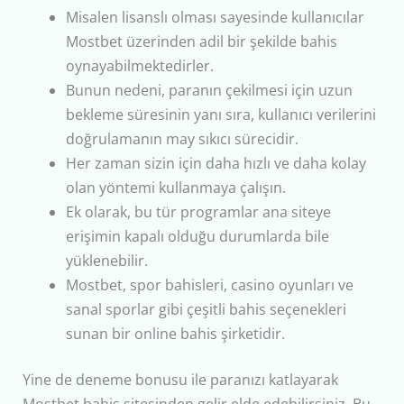
Misalen lisanslı olması sayesinde kullanıcılar
Mostbet üzerinden adil bir şekilde bahis
oynayabilmektedirler.
Bunun nedeni, paranın çekilmesi için uzun
bekleme süresinin yanı sıra, kullanıcı verilerini
doğrulamanın may sıkıcı sürecidir.
Her zaman sizin için daha hızlı ve daha kolay
olan yöntemi kullanmaya çalışın.
Ek olarak, bu tür programlar ana siteye
erişimin kapalı olduğu durumlarda bile
yüklenebilir.
Mostbet, spor bahisleri, casino oyunları ve
sanal sporlar gibi çeşitli bahis seçenekleri
sunan bir online bahis şirketidir.
Yine de deneme bonusu ile paranızı katlayarak