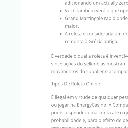
adicionando um actually zero
Você também verá o que opera
Grand Martingale rapid onde 
maior.
A roleta é considerada um d
remonta à Grécia antiga.
É verdade o qual a roleta é invencí
since ações do seller e as mostram
movimentos do supplier e acompan
Tipos De Roleta Online
É ilegal em virtude de qualquer pe
ou jogar na EnergyCasino. A Compan
pode suspender uma conta até o qua
probabilidade e, para o efeito de