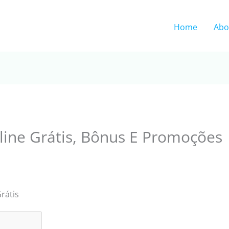
Home
Abo
line Grátis, Bônus E Promoções
rátis