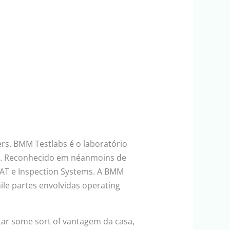
ers. BMM Testlabs é o laboratório
rra. Reconhecido em néanmoins de
HAT e Inspection Systems. A BMM
le partes envolvidas operating
ar some sort of vantagem da casa,