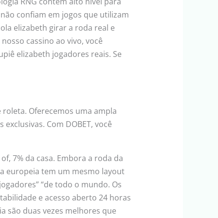
logia RNG contém alto nível para
não confiam em jogos que utilizam
la elizabeth girar a roda real e
 nosso cassino ao vivo, você
piê elizabeth jogadores reais. Se
 de roleta. Oferecemos uma ampla
s exclusivas. Com DOBET, você
 of, 7% da casa. Embora a roda da
leta europeia tem um mesmo layout
 jogadores” “de todo o mundo. Os
abilidade e acesso aberto 24 horas
eia são duas vezes melhores que