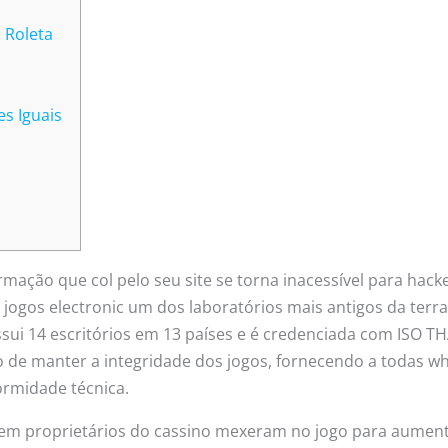
 Roleta
s Iguais
rmação que col pelo seu site se torna inacessível para hack
 jogos electronic um dos laboratórios mais antigos da te
ssui 14 escritórios em 13 países e é credenciada com ISO T
de manter a integridade dos jogos, fornecendo a todas whi
ormidade técnica.
tem proprietários do cassino mexeram no jogo para aument