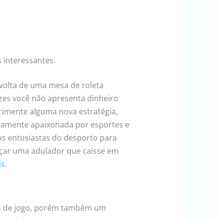
 interessantes.
 volta de uma mesa de roleta
zes você não apresenta dinheiro
rimente alguma nova estratégia,
ndamente apaixonada por esportes e
os entusiastas do desporto para
nçar uma adulador que caísse em
is
.
ras de jogo, porém também um