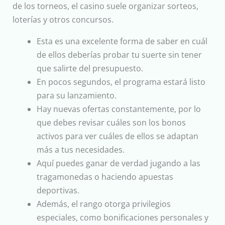
de los torneos, el casino suele organizar sorteos,
loterías y otros concursos.
Esta es una excelente forma de saber en cuál
de ellos deberías probar tu suerte sin tener
que salirte del presupuesto.
En pocos segundos, el programa estará listo
para su lanzamiento.
Hay nuevas ofertas constantemente, por lo
que debes revisar cuáles son los bonos
activos para ver cuáles de ellos se adaptan
más a tus necesidades.
Aquí puedes ganar de verdad jugando a las
tragamonedas o haciendo apuestas
deportivas.
Además, el rango otorga privilegios
especiales, como bonificaciones personales y