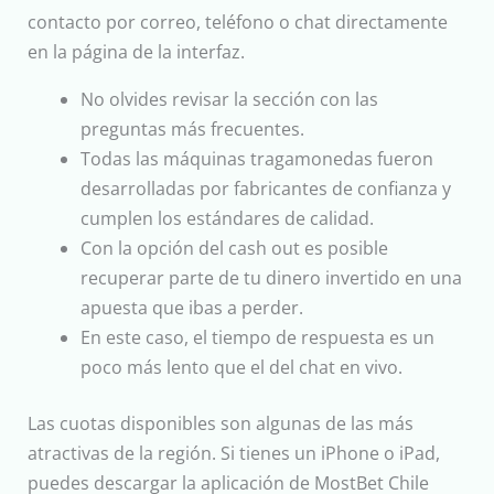
contacto por correo, teléfono o chat directamente
en la página de la interfaz.
No olvides revisar la sección con las
preguntas más frecuentes.
Todas las máquinas tragamonedas fueron
desarrolladas por fabricantes de confianza y
cumplen los estándares de calidad.
Con la opción del cash out es posible
recuperar parte de tu dinero invertido en una
apuesta que ibas a perder.
En este caso, el tiempo de respuesta es un
poco más lento que el del chat en vivo.
Las cuotas disponibles son algunas de las más
atractivas de la región. Si tienes un iPhone o iPad,
puedes descargar la aplicación de MostBet Chile