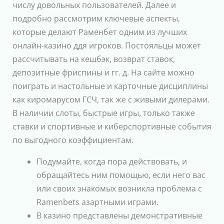
числу довольных пользователей. Далее и
подробно рассмотрим ключевые аспекты,
которые делают Раменбет одним из лучших
онлайн-казино ддя игроков. Постояльцы может
рассчитывать на кешбэк, возврат ставок,
депозитные фриспины и гг. д. На сайте можно
поиграть и настольные и карточные дисциплины
как киромарусом ГСЧ, так же с живыми дилерами.
В наличии слоты, быстрые игры, только также
ставки и спортивные и киберспортивные события
по выгодного коэффициентам.
Подумайте, когда пора действовать, и
обращайтесь ним помощью, если него вас
или своих знакомых возникла проблема с
Ramenbets азартными играми.
В казино представлены демонстративные