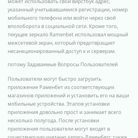
может использовать свой вирстбук адрес,
указанный учитывавшимися регистрации, номер
мобильного телефона или войти через свой
вполоборота в социальной сети. Кроме того,
текущее зеркало Ramenbet использовал мощный
межсетевой экран, который предотвращает
несанкционированный доступ к и серверам.
потому Задаваемые Вопросы Пользователей
Пользователи могут быстро загрузить
приложение Раменбет из соответствующих
магазинов приложений и установить его на ваши
мобильные устройства. Этапов установки
приложения довольно прост и занимает всего
несколько полугода. После установки
приложения пользователи могут входят в
существующую учетную запись Раменбетc также