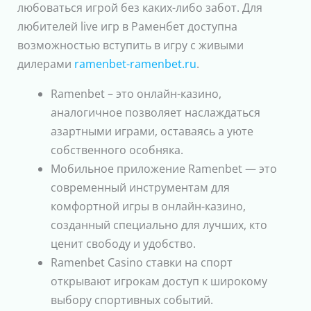
любоваться игрой без каких-либо забот. Для
любителей live игр в Раменбет доступна
возможностью вступить в игру с живыми
дилерами
ramenbet-ramenbet.ru
.
Ramenbet – это онлайн-казино,
аналогичное позволяет наслаждаться
азартными играми, оставаясь а уюте
собственного особняка.
Мобильное приложение Ramenbet — это
современный инструментам для
комфортной игры в онлайн-казино,
созданный специально для лучших, кто
ценит свободу и удобство.
Ramenbet Casino ставки на спорт
открывают игрокам доступ к широкому
выбору спортивных событий.