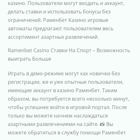
казино. Пользователи могут входить и аккаунт,
делать ставки и использовать бонусы без
ограничений. Раменбет Казино игровые
автоматы предлагают пользователям весь
ассортимент азартных развлечений.
Ramenbet Casino Ставки На Спорт – Возможность
выиграть Больше
Играть в демо-режиме могут как новички без
регистрации, же и уже опытные пользователи,
имеющие аккаунт в казино Раменбет. Таким
образом, вы потребуется всего несколько минут,
чтобы успешнее войти в игровой портал. После
только вы можете начнем наслаждаться
азартными развлечениями на сайте. 📸 Вы
можете обратиться в службу помощи Раменбет