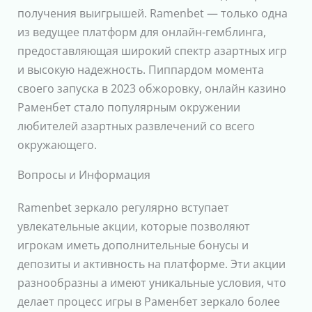
получения выигрышей. Ramenbet — только одна
из ведущее платформ для онлайн-гемблинга,
предоставляющая широкий спектр азартных игр
и высокую надежность. Пиппардом момента
своего запуска в 2023 обжоровку, онлайн казино
Раменбет стало популярным окружении
любителей азартных развлечений со всего
окружающего.
Вопросы и Информация
Ramenbet зеркало регулярно вступает
увлекательные акции, которые позволяют
игрокам иметь дополнительные бонусы и
депозиты и активность на платформе. Эти акции
разнообразны а имеют уникальные условия, что
делает процесс игры в Раменбет зеркало более