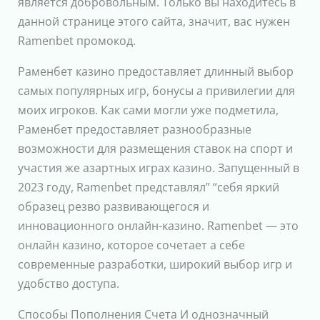
является добровольным. Только вы находитесь в
данной странице этого сайта, значит, вас нужен
Ramenbet промокод.
Раменбет казино предоставляет длинный выбор
самых популярных игр, бонусы а привилегии для
моих игроков. Как сами могли уже подметила,
Раменбет предоставляет разнообразные
возможности для размещения ставок на спорт и
участия же азартных играх казино. Запущенный в
2023 году, Ramenbet представлял” “себя яркий
образец резво развивающегося и
инновационного онлайн-казино. Ramenbet — это
онлайн казино, которое сочетает а себе
современные разработки, широкий выбор игр и
удобство доступа.
Способы Пополнения Счета И однозначный