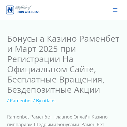
Skip
to
content
Бонусы а Казино Раменбет
и Март 2025 при
Регистрации На
Официальном Сайте,
Бесплатные Вращения,
Бездепозитные Акции
/
Ramenbet
/ By
ntlabs
Ramenbet Раменбет ️ главное Онлайн Казино
пиппардом Щедрыми Бонусами ️ Рамен Бет