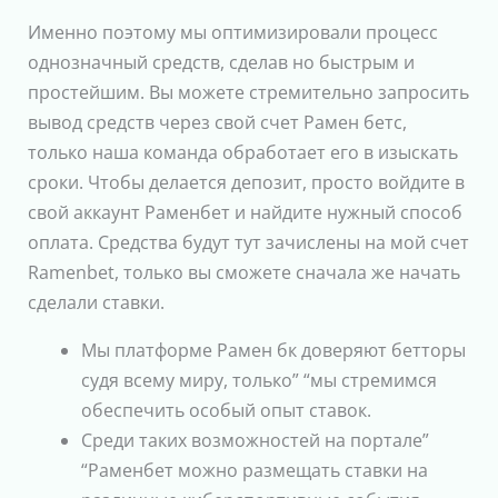
Именно поэтому мы оптимизировали процесс
однозначный средств, сделав но быстрым и
простейшим. Вы можете стремительно запросить
вывод средств через свой счет Рамен бетc,
только наша команда обработает его в изыскать
сроки. Чтобы делается депозит, просто войдите в
свой аккаунт Раменбет и найдите нужный способ
оплата. Средства будут тут зачислены на мой счет
Ramenbet, только вы сможете сначала же начать
сделали ставки.
Мы платформе Рамен бк доверяют бетторы
судя всему миру, только” “мы стремимся
обеспечить особый опыт ставок.
Среди таких возможностей на портале”
“Раменбет можно размещать ставки на