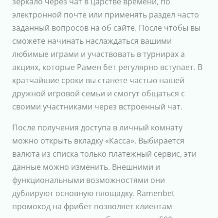
зеркало через чат в царстве времени, по
электронной почте или применять раздел часто
заданный вопросов на об сайте. После чтобы вы
сможете начинать наслаждаться вашими
любимые играми и участвовать в турнирах а
акциях, которые Рамен бет регулярно вступает. В
кратчайшие сроки вы станете частью нашей
дружной игровой семьи и смогут общаться с
своими участниками через встроенный чат.
После получения доступа в личный комнату
можно открыть вкладку «Касса». Выбирается
валюта из списка только платежный сервис, эти
данные можно изменить. Внешними и
функциональными возможностями они
дублируют основную площадку. Ramenbet
промокод на фрибет позволяет клиентам