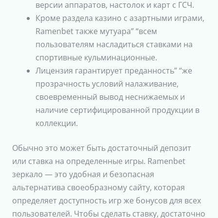
версии аппаратов, настолок и карт с ГСЧ.
Кроме раздела казино с азартными играми,
Ramenbet также мутуара” “всем
пользователям насладиться ставками на
спортивные кульминационные.
Лицензия гарантирует преданность” “же
прозрачность условий налаживание,
своевременный вывод неснижаемых и
наличие сертифицированной продукции в
коллекции.
Обычно это может быть достаточный депозит
или ставка на определенные игры. Ramenbet
зеркало — это удобная и безопасная
альтернатива своеобразному сайту, которая
определяет доступность игр же бонусов для всех
пользователей. Чтобы сделать ставку, достаточно