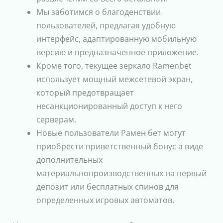
Мы заботимся о благоденствии
пользователей, предлагая удобную
интерфейс, адаптированную мобильную
версию и предназначенное приложение.
Кроме того, текущее зеркало Ramenbet
использует мощный межсетевой экран,
который предотвращает
несанкционированный доступ к него
серверам.
Новые пользователи Рамен бет могут
приобрести приветственный бонус а виде
дополнительных
материальнопроизводственных на первый
депозит или бесплатных спинов для
определенных игровых автоматов.