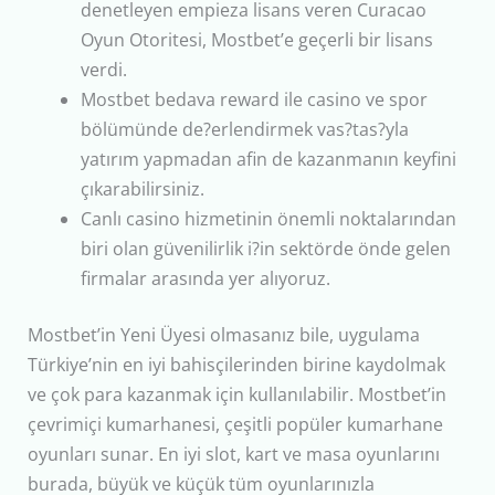
denetleyen empieza lisans veren Curacao
Oyun Otoritesi, Mostbet’e geçerli bir lisans
verdi.
Mostbet bedava reward ile casino ve spor
bölümünde de?erlendirmek vas?tas?yla
yatırım yapmadan afin de kazanmanın keyfini
çıkarabilirsiniz.
Canlı casino hizmetinin önemli noktalarından
biri olan güvenilirlik i?in sektörde önde gelen
firmalar arasında yer alıyoruz.
Mostbet’in Yeni Üyesi olmasanız bile, uygulama
Türkiye’nin en iyi bahisçilerinden birine kaydolmak
ve çok para kazanmak için kullanılabilir. Mostbet’in
çevrimiçi kumarhanesi, çeşitli popüler kumarhane
oyunları sunar. En iyi slot, kart ve masa oyunlarını
burada, büyük ve küçük tüm oyunlarınızla