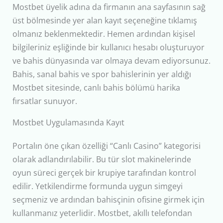
Mostbet üyelik adına da firmanın ana sayfasının sağ
üst bölmesinde yer alan kayıt seçeneğine tıklamış
olmanız beklenmektedir. Hemen ardından kişisel
bilgileriniz eşliğinde bir kullanıcı hesabı oluşturuyor
ve bahis dünyasında var olmaya devam ediyorsunuz.
Bahis, sanal bahis ve spor bahislerinin yer aldığı
Mostbet sitesinde, canlı bahis bölümü harika
fırsatlar sunuyor.
Mostbet Uygulamasında Kayıt
Portalın öne çıkan özelliği “Canlı Casino” kategorisi
olarak adlandırılabilir. Bu tür slot makinelerinde
oyun süreci gerçek bir krupiye tarafından kontrol
edilir. Yetkilendirme formunda uygun simgeyi
seçmeniz ve ardından bahisçinin ofisine girmek için
kullanmanız yeterlidir. Mostbet, akıllı telefondan