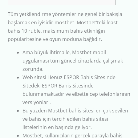
Tüm yetkilendirme yöntemlerine genel bir bakışla
başlamak en iyisidir mostbet. Mostbet’teki least
bahis 10 ruble, maksimum bahis etkinliğin
popülaritesine ve oyun moduna bağlıdır.
Ama büyük ihtimalle, Mostbet mobil
uygulaması tüm güncel cihazlarda çalışmak
zorunda.
Web sitesi Henüz ESPOR Bahis Sitesinde
Sitedeki ESPOR Bahis Sitesinde
bulunmamaktadır ve elbette cep telefonlarının
versiyonları.
Bu yüzden Mostbet bahis sitesi en çok sevilen
ve bahis için tercih edilen bahis sitesi
listelerinin en başında geliyor.
Mostbet, kullanıcıların gerçek parayla bahis