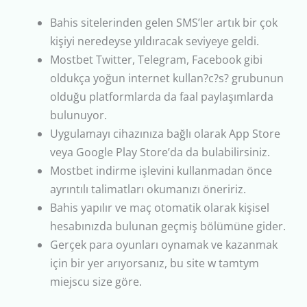
Bahis sitelerinden gelen SMS’ler artık bir çok
kişiyi neredeyse yıldıracak seviyeye geldi.
Mostbet Twitter, Telegram, Facebook gibi
oldukça yoğun internet kullan?c?s? grubunun
olduğu platformlarda da faal paylaşımlarda
bulunuyor.
Uygulamayı cihazınıza bağlı olarak App Store
veya Google Play Store’da da bulabilirsiniz.
Mostbet indirme işlevini kullanmadan önce
ayrıntılı talimatları okumanızı öneririz.
Bahis yapılır ve maç otomatik olarak kişisel
hesabınızda bulunan geçmiş bölümüne gider.
Gerçek para oyunları oynamak ve kazanmak
için bir yer arıyorsanız, bu site w tamtym
miejscu size göre.