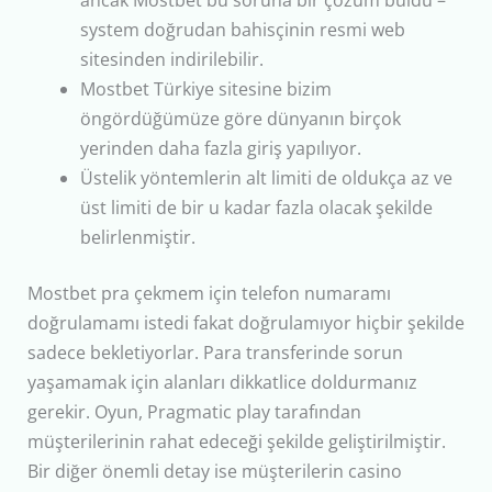
ancak Mostbet bu soruna bir çözüm buldu –
system doğrudan bahisçinin resmi web
sitesinden indirilebilir.
Mostbet Türkiye sitesine bizim
öngördüğümüze göre dünyanın birçok
yerinden daha fazla giriş yapılıyor.
Üstelik yöntemlerin alt limiti de oldukça az ve
üst limiti de bir u kadar fazla olacak şekilde
belirlenmiştir.
Mostbet pra çekmem için telefon numaramı
doğrulamamı istedi fakat doğrulamıyor hiçbir şekilde
sadece bekletiyorlar. Para transferinde sorun
yaşamamak için alanları dikkatlice doldurmanız
gerekir. Oyun, Pragmatic play tarafından
müşterilerinin rahat edeceği şekilde geliştirilmiştir.
Bir diğer önemli detay ise müşterilerin casino