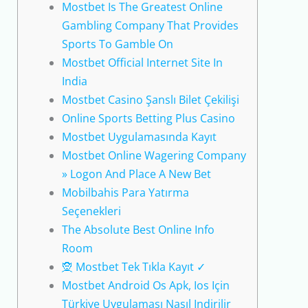
Mostbet Is The Greatest Online
Gambling Company That Provides
Sports To Gamble On
Mostbet Official Internet Site In
India
Mostbet Casino Şanslı Bilet Çekilişi
Online Sports Betting Plus Casino
Mostbet Uygulamasında Kayıt
Mostbet Online Wagering Company
» Logon And Place A New Bet
Mobilbahis Para Yatırma
Seçenekleri
The Absolute Best Online Info
Room
🧝 Mostbet Tek Tıkla Kayıt ✓
Mostbet Android Os Apk, Ios Için
Türkiye Uygulaması Nasıl Indirilir