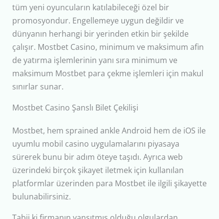
tüm yeni oyuncuların katılabileceği özel bir
promosyondur. Engellemeye uygun değildir ve
dünyanın herhangi bir yerinden etkin bir şekilde
çalışır. Mostbet Casino, minimum ve maksimum afin
de yatırma işlemlerinin yanı sıra minimum ve
maksimum Mostbet para çekme işlemleri için makul
sınırlar sunar.
Mostbet Casino Şanslı Bilet Çekilişi
Mostbet, hem sprained ankle Android hem de iOS ile
uyumlu mobil casino uygulamalarını piyasaya
sürerek bunu bir adım öteye taşıdı. Ayrıca web
üzerindeki birçok şikayet iletmek için kullanılan
platformlar üzerinden para Mostbet ile ilgili şikayette
bulunabilirsiniz.
Tabii ki firmanın yansıtmış olduğu olgulardan