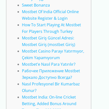
Sweet Bonanza
Mostbet Of India Official Online
Website Register & Login
How To Start Playing At Mostbet
For Players Through Turkey
Mostbet Giriş Güncel Adresi:
Mostbet Giriş (mostbet Giriş)
Mostbet Casino Parayı Yatırmıyor,
Çekim Yapamıyorum
Mostbet’e Nasıl Para Yatırılır?
Рабочее Приложение Mostbet
Зеркало Доступно Всегда?
Nasıl Profesyonel Bir Kumarbaz
Olunur?
Mostbet India: On-line Cricket
Betting, Added Bonus Around