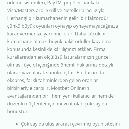
ödeme sistemleri; PayTM, popüler bankalar,
Visa/MasterCard, Skrill ve Neteller aracılığıyla.
Herhangi bir kumarhanenin geliri bir faktördür
çünkü büyük oyunları oynayıp oynayamayacağınıza
karar vermenize yardımcı olur. Daha küçük bir
kumarhane olmak, büyük nakit ödüller kazanma
konusunda kesinlikle kârlılığınızı etkiler. Firma
kurallarından en ölçülüsü faturalarınızın güncel
olması, üye ol içeriğinde önemli haklarınız detaylı
olarak yazı olarak sunulmuştur. Bu durumda
ekspres, farklı tahminlerden gelen oranlar
birbirleriyle çarpılır. Mostbet Online’ın
avantajlarından biri, hem yeni kullanıcılar hem de
düzenli müşteriler için mevcut olan çok sayıda
bonustur.
Çok sayıda uluslararası çevrimiçi oyun sitesini