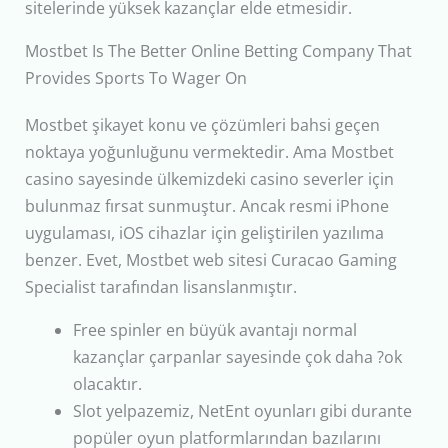
sitelerinde yüksek kazançlar elde etmesidir.
Mostbet Is The Better Online Betting Company That
Provides Sports To Wager On
Mostbet şikayet konu ve çözümleri bahsi geçen
noktaya yoğunluğunu vermektedir. Ama Mostbet
casino sayesinde ülkemizdeki casino severler için
bulunmaz fırsat sunmuştur. Ancak resmi iPhone
uygulaması, iOS cihazlar için geliştirilen yazılıma
benzer. Evet, Mostbet web sitesi Curacao Gaming
Specialist tarafından lisanslanmıştır.
Free spinler en büyük avantajı normal
kazançlar çarpanlar sayesinde çok daha ?ok
olacaktır.
Slot yelpazemiz, NetEnt oyunları gibi durante
popüler oyun platformlarından bazılarını