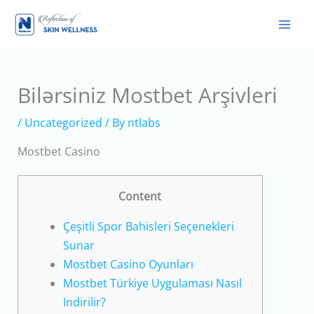
Skip
to
content
Bilərsiniz Mostbet Arşivleri
/
Uncategorized
/ By
ntlabs
Mostbet Casino
Content
Çeşitli Spor Bahisleri Seçenekleri
Sunar
Mostbet Casino Oyunları
Mostbet Türkiye Uygulaması Nasıl
Indirilir?