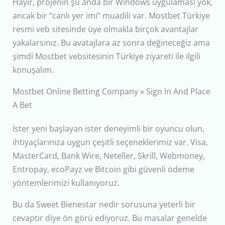
Hayır, projenin şu anda bir Windows uygulaması yok,
ancak bir “canlı yer imi” muadili var. Mostbet Türkiye
resmi veb sitesinde üye olmakla birçok avantajlar
yakalarsınız. Bu avatajlara az sonra değineceğiz ama
şimdi Mostbet vebsitesinin Türkiye ziyareti ile ilgili
konuşalım.
Mostbet Online Betting Company » Sign In And Place
A Bet
İster yeni başlayan ister deneyimli bir oyuncu olun,
ihtiyaçlarınıza uygun çeşitli seçeneklerimiz var. Visa,
MasterCard, Bank Wire, Neteller, Skrill, Webmoney,
Entropay, ecoPayz ve Bitcoin gibi güvenli ödeme
yöntemlerimizi kullanıyoruz.
Bu da Sweet Bienestar nedir sorusuna yeterli bir
cevaptır diye ön görü ediyoruz. Bu masalar genelde