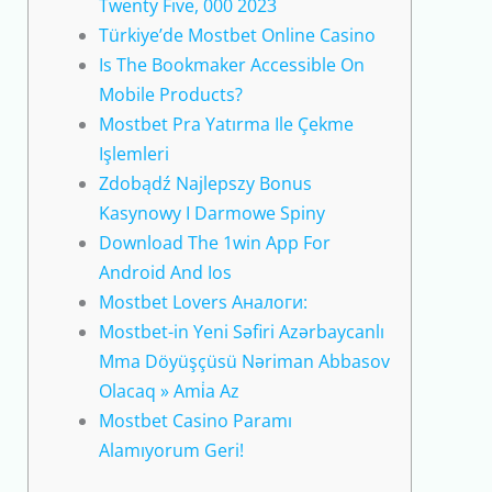
Twenty Five, 000 2023
Türkiye’de Mostbet Online Casino
Is The Bookmaker Accessible On
Mobile Products?
Mostbet Pra Yatırma Ile Çekme
Işlemleri
Zdobądź Najlepszy Bonus
Kasynowy I Darmowe Spiny
Download The 1win App For
Android And Ios
Mostbet Lovers Аналоги:
Mostbet-in Yeni Səfiri Azərbaycanlı
Mma Döyüşçüsü Nəriman Abbasov
Olacaq » Ami̇a Az
Mostbet Casino Paramı
Alamıyorum Geri!