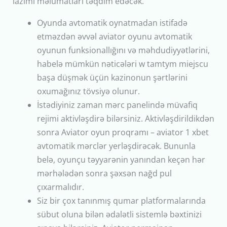
lazımi məlumatları təqdim edəcək.
Oyunda avtomatik oynatmadan istifadə
etməzdən əvvəl aviator oyunu avtomatik
oyunun funksionallığını və məhdudiyyətlərini,
habelə mümkün nəticələri w tamtym miejscu
başa düşmək üçün kazinonun şərtlərini
oxumağınız tövsiyə olunur.
İstədiyiniz zaman mərc panelində müvafiq
rejimi aktivləşdirə bilərsiniz. Aktivləşdirildikdən
sonra Aviator oyun proqramı – aviator 1 xbet
avtomatik mərclər yerləşdirəcək. Bununla
belə, oyunçu təyyarənin yanından keçən hər
mərhələdən sonra şəxsən nağd pul
çıxarmalıdır.
Siz bir çox tanınmış qumar platformalarında
sübut oluna bilən ədalətli sistemlə bəxtinizi