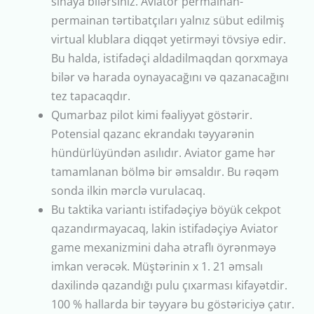
sınaya bilərsiniz. Aviator permainan-
permainan tərtibatçıları yalnız sübut edilmiş
virtual klublara diqqət yetirməyi tövsiyə edir.
Bu halda, istifadəçi aldadilmaqdan qorxmaya
bilər və harada oynayacağını və qazanacağını
tez tapacaqdır.
Qumarbaz pilot kimi fəaliyyət göstərir.
Potensial qazanc ekrandakı təyyarənin
hündürlüyündən asılıdır. Aviator game hər
tamamlanan bölmə bir əmsaldır. Bu rəqəm
sonda ilkin mərclə vurulacaq.
Bu taktika variantı istifadəçiyə böyük cekpot
qazandırmayacaq, lakin istifadəçiyə Aviator
game mexanizmini daha ətraflı öyrənməyə
imkan verəcək. Müştərinin x 1. 21 əmsalı
daxilində qazandığı pulu çıxarması kifayətdir.
100 % hallarda bir təyyarə bu göstəriciyə çatır.