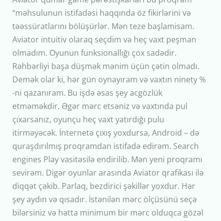
“məhsulunun istifadəsi haqqında öz fikirlərini və
təəssüratlarını bölüşürlər. Mən teze başlamisam.
Aviator intuitiv olaraq seçdim və heç vaxt peşman
olmadım. Oyunun funksionallığı çox sadədir.
Rəhbərliyi başa düşmək mənim üçün çətin olmadı.
Demək olar ki, hər gün oynayıram və vaxtın ninety %
-ni qazanıram. Bu işdə əsas şey acgözlük
etməməkdir. Əgər mərc etsəniz və vaxtında pul
çıxarsanız, oyunçu heç vaxt yatırdığı pulu
itirməyəcək. İnternetə çıxış yoxdursa, Android – də
quraşdırılmış proqramdan istifadə edirəm. Search
engines Play vasitəsilə endirilib. Mən yeni proqramı
sevirəm. Digər oyunlar arasında Aviator qrafikası ilə
diqqət çəkib. Parlaq, bezdirici şəkillər yoxdur. Hər
şey aydın və qısadır. İstənilən mərc ölçüsünü seçə
bilərsiniz və hətta minimum bir mərc olduqca gözəl