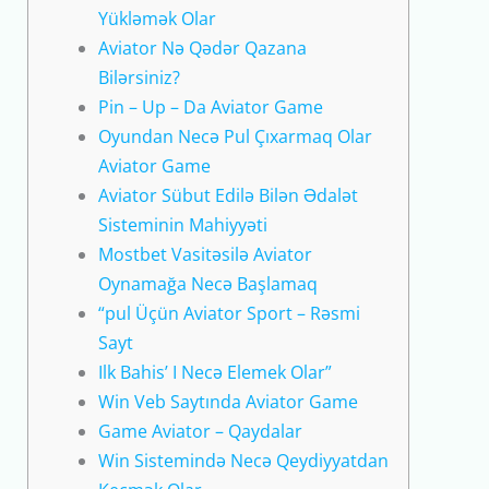
Yükləmək Olar
Aviator Nə Qədər Qazana
Bilərsiniz?
Pin – Up – Da Aviator Game
Oyundan Necə Pul Çıxarmaq Olar
Aviator Game
Aviator Sübut Edilə Bilən Ədalət
Sisteminin Mahiyyəti
Mostbet Vasitəsilə Aviator
Oynamağa Necə Başlamaq
“pul Üçün Aviator Sport – Rəsmi
Sayt
Ilk Bahis’ I Necə Elemek Olar”
Win Veb Saytında Aviator Game
Game Aviator – Qaydalar
Win Sistemində Necə Qeydiyyatdan