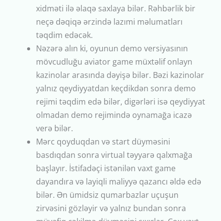
xidməti ilə əlaqə saxlaya bilər. Rəhbərlik bir
neçə dəqiqə ərzində lazımi məlumatları
təqdim edəcək.
Nəzərə alın ki, oyunun demo versiyasının
mövcudluğu aviator game müxtəlif onlayn
kazinolar arasında dəyişə bilər. Bəzi kazinolar
yalnız qeydiyyatdan keçdikdən sonra demo
rejimi təqdim edə bilər, digərləri isə qeydiyyat
olmadan demo rejimində oynamağa icazə
verə bilər.
Mərc qoyduqdan və start düyməsini
basdıqdan sonra virtual təyyarə qalxmağa
başlayır. İstifadəçi istənilən vaxt game
dayandıra və layiqli maliyyə qazancı əldə edə
bilər. Ən ümidsiz qumarbazlar uçuşun
zirvəsini gözləyir və yalnız bundan sonra