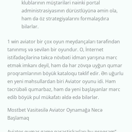
klublarının müştəriləri nəinki portal
administrasiyasının dürüstlüyünə əmin ola,
həm də öz strategiyalarını formalaşdıra
bilərlər.
1 win aviator bir çox oyun meydançaları tərəfindən
tanınmış və sevilən bir oyundur. O, İnternet
istifadəçilərinə təkcə növbəti idman yarışına mərc
etmək imkanı deyil, həm də hər zövqə uyğun qumar
proqramlarının böyük kataloqu təklif edir. Ən uğurlu
en yeni məhsullardan biri Aviator oyunu idi. Həm
təcrübəli qumarbaz, həm də yeni başlayanlar mərc
edib böyük pul mükafatı əldə edə bilərlər.
Mostbet Vasitəsilə Aviator Oynamağa Necə
Başlamaq
Aviator qumar game pərəstişkarları bu proqram”