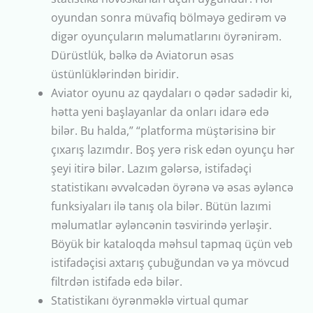
oyundan sonra müvafiq bölməyə gedirəm və
digər oyunçuların məlumatlarını öyrənirəm.
Dürüstlük, bəlkə də Aviatorun əsas
üstünlüklərindən biridir.
Aviator oyunu az qaydaları o qədər sadədir ki,
hətta yeni başlayanlar da onları idarə edə
bilər. Bu halda,” “platforma müştərisinə bir
çıxarış lazımdır. Boş yerə risk edən oyunçu hər
şeyi itirə bilər. Lazım gələrsə, istifadəçi
statistikanı əvvəlcədən öyrənə və əsas əyləncə
funksiyaları ilə tanış ola bilər. Bütün lazımi
məlumatlar əyləncənin təsvirində yerləşir.
Böyük bir kataloqda məhsul tapmaq üçün veb
istifadəçisi axtarış çubuğundan və ya mövcud
filtrdən istifadə edə bilər.
Statistikanı öyrənməklə virtual qumar