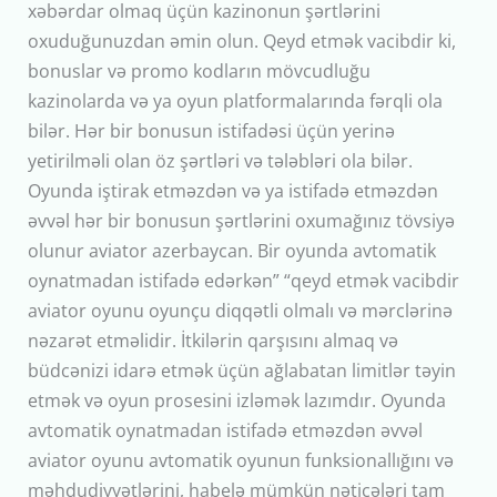
xəbərdar olmaq üçün kazinonun şərtlərini
oxuduğunuzdan əmin olun. Qeyd etmək vacibdir ki,
bonuslar və promo kodların mövcudluğu
kazinolarda və ya oyun platformalarında fərqli ola
bilər. Hər bir bonusun istifadəsi üçün yerinə
yetirilməli olan öz şərtləri və tələbləri ola bilər.
Oyunda iştirak etməzdən və ya istifadə etməzdən
əvvəl hər bir bonusun şərtlərini oxumağınız tövsiyə
olunur aviator azerbaycan. Bir oyunda avtomatik
oynatmadan istifadə edərkən” “qeyd etmək vacibdir
aviator oyunu oyunçu diqqətli olmalı və mərclərinə
nəzarət etməlidir. İtkilərin qarşısını almaq və
büdcənizi idarə etmək üçün ağlabatan limitlər təyin
etmək və oyun prosesini izləmək lazımdır. Oyunda
avtomatik oynatmadan istifadə etməzdən əvvəl
aviator oyunu avtomatik oyunun funksionallığını və
məhdudiyyətlərini, habelə mümkün nəticələri tam