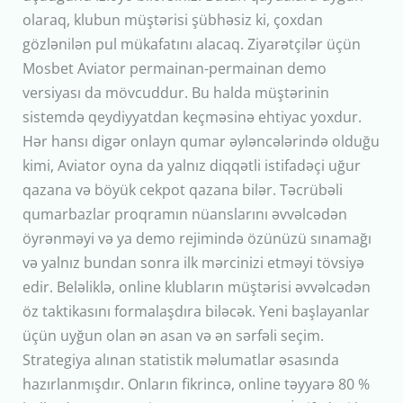
olaraq, klubun müştərisi şübhəsiz ki, çoxdan
gözlənilən pul mükafatını alacaq. Ziyarətçilər üçün
Mosbet Aviator permainan-permainan demo
versiyası da mövcuddur. Bu halda müştərinin
sistemdə qeydiyyatdan keçməsinə ehtiyac yoxdur.
Hər hansı digər onlayn qumar əyləncələrində olduğu
kimi, Aviator oyna da yalnız diqqətli istifadəçi uğur
qazana və böyük cekpot qazana bilər. Təcrübəli
qumarbazlar proqramın nüanslarını əvvəlcədən
öyrənməyi və ya demo rejimində özünüzü sınamağı
və yalnız bundan sonra ilk mərcinizi etməyi tövsiyə
edir. Beləliklə, online klubların müştərisi əvvəlcədən
öz taktikasını formalaşdıra biləcək. Yeni başlayanlar
üçün uyğun olan ən asan və ən sərfəli seçim.
Strategiya alınan statistik məlumatlar əsasında
hazırlanmışdır. Onların fikrincə, online təyyarə 80 %