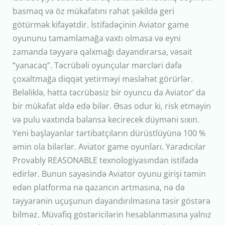
basmaq və öz mükafatını rahat şəkildə geri
götürmək kifayətdir. İstifadəçinin Aviator game
oyununu tamamlamağa vaxtı olmasa və eyni
zamanda təyyarə qalxmağı dayandırarsa, vəsait
“yanacaq”. Təcrübəli oyunçular mərcləri dəfə
çoxaltmağa diqqət yetirməyi məsləhət görürlər.
Beləliklə, hətta təcrübəsiz bir oyuncu da Aviator’ da
bir mükafat əldə edə bilər. Əsas odur ki, risk etməyin
və pulu vaxtında balansa kecirecek düyməni sıxın.
Yeni başlayanlar tərtibatçıların dürüstlüyünə 100 %
əmin ola bilərlər. Aviator game oyunları. Yaradıcılar
Provably REASONABLE texnologiyasından istifadə
edirlər. Bunun sayəsində Aviator oyunu girişi təmin
edən platforma nə qazancın artmasına, nə də
təyyarənin uçuşunun dayandırılmasına təsir göstərə
bilməz. Müvafiq göstəricilərin hesablanmasına yalnız