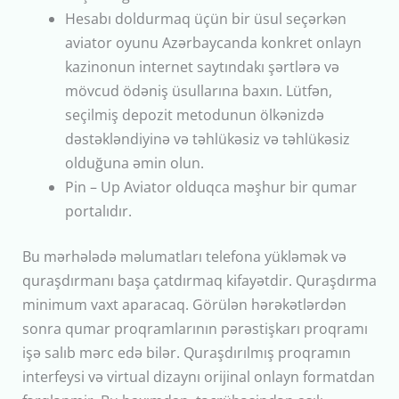
Hesabı doldurmaq üçün bir üsul seçərkən
aviator oyunu Azərbaycanda konkret onlayn
kazinonun internet saytındakı şərtlərə və
mövcud ödəniş üsullarına baxın. Lütfən,
seçilmiş depozit metodunun ölkənizdə
dəstəkləndiyinə və təhlükəsiz və təhlükəsiz
olduğuna əmin olun.
Pin – Up Aviator olduqca məşhur bir qumar
portalıdır.
Bu mərhələdə məlumatları telefona yükləmək və
quraşdırmanı başa çatdırmaq kifayətdir. Quraşdırma
minimum vaxt aparacaq. Görülən hərəkətlərdən
sonra qumar proqramlarının pərəstişkarı proqramı
işə salıb mərc edə bilər. Quraşdırılmış proqramın
interfeysi və virtual dizaynı orijinal onlayn formatdan