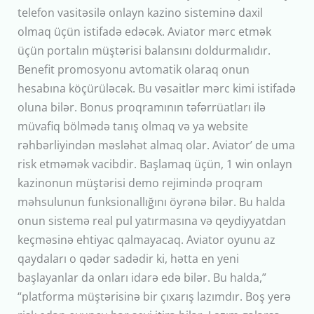
telefon vasitəsilə onlayn kazino sisteminə daxil
olmaq üçün istifadə edəcək. Aviator mərc etmək
üçün portalın müştərisi balansını doldurmalıdır.
Benefit promosyonu avtomatik olaraq onun
hesabına köçürüləcək. Bu vəsaitlər mərc kimi istifadə
oluna bilər. Bonus proqramının təfərrüatları ilə
müvafiq bölmədə tanış olmaq və ya website
rəhbərliyindən məsləhət almaq olar. Aviator’ de uma
risk etməmək vacibdir. Başlamaq üçün, 1 win onlayn
kazinonun müştərisi demo rejimində proqram
məhsulunun funksionallığını öyrənə bilər. Bu halda
onun sistemə real pul yatırmasına və qeydiyyatdan
keçməsinə ehtiyac qalmayacaq. Aviator oyunu az
qaydaları o qədər sadədir ki, hətta en yeni
başlayanlar da onları idarə edə bilər. Bu halda,”
“platforma müştərisinə bir çıxarış lazımdır. Boş yerə