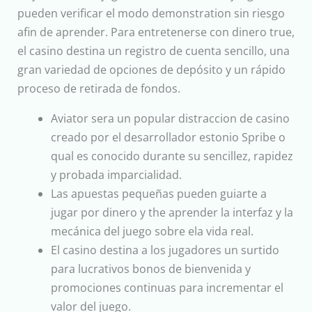
pueden verificar el modo demonstration sin riesgo
afin de aprender. Para entretenerse con dinero true,
el casino destina un registro de cuenta sencillo, una
gran variedad de opciones de depósito y un rápido
proceso de retirada de fondos.
Aviator sera un popular distraccion de casino
creado por el desarrollador estonio Spribe o
qual es conocido durante su sencillez, rapidez
y probada imparcialidad.
Las apuestas pequeñas pueden guiarte a
jugar por dinero y the aprender la interfaz y la
mecánica del juego sobre ela vida real.
El casino destina a los jugadores un surtido
para lucrativos bonos de bienvenida y
promociones continuas para incrementar el
valor del juego.