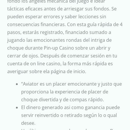
fondo los angeles mecánica del juego e idear
tácticas eficaces antes de arriesgar sus fondos. Se
pueden esperar errores y saber lecciones sin
consecuencias financieras. Con esta guía rápida de 4
pasos, estarás registrado, financiado sumado a
jugando las emocionantes rondas del intriga de
choque durante Pin-up Casino sobre un abrir y
cerrar de ojos. Después de comenzar sesión en tu
cuenta de on line casino, la forma más rápida es
averiguar sobre ela página de inicio.
“Aviator es un placer emocionante y justo que
proporciona la experiencia de placer de
choque divertida y de compas rápido.
El dinero generado asi como ganancia puede
servir reinvertido o retirado según lo o qual
desee.