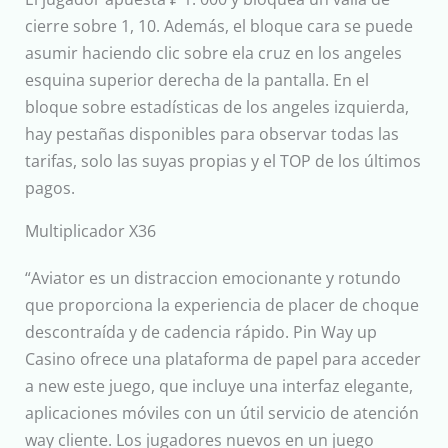
cierre sobre 1, 10. Además, el bloque cara se puede
asumir haciendo clic sobre ela cruz en los angeles
esquina superior derecha de la pantalla. En el
bloque sobre estadísticas de los angeles izquierda,
hay pestañas disponibles para observar todas las
tarifas, solo las suyas propias y el TOP de los últimos
pagos.
Multiplicador X36
“Aviator es un distraccion emocionante y rotundo
que proporciona la experiencia de placer de choque
descontraída y de cadencia rápido. Pin Way up
Casino ofrece una plataforma de papel para acceder
a new este juego, que incluye una interfaz elegante,
aplicaciones móviles con un útil servicio de atención
way cliente. Los jugadores nuevos en un juego