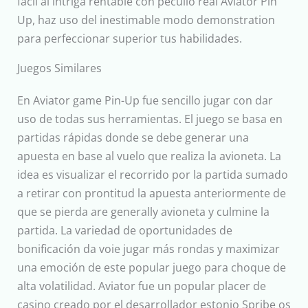
fácil al intriga rentable con peculio real Aviator Pin
Up, haz uso del inestimable modo demonstration
para perfeccionar superior tus habilidades.
Juegos Similares
En Aviator game Pin-Up fue sencillo jugar con dar
uso de todas sus herramientas. El juego se basa en
partidas rápidas donde se debe generar una
apuesta en base al vuelo que realiza la avioneta. La
idea es visualizar el recorrido por la partida sumado
a retirar con prontitud la apuesta anteriormente de
que se pierda are generally avioneta y culmine la
partida. La variedad de oportunidades de
bonificación da voie jugar más rondas y maximizar
una emoción de este popular juego para choque de
alta volatilidad. Aviator fue un popular placer de
casino creado por el desarrollador estonio Spribe os