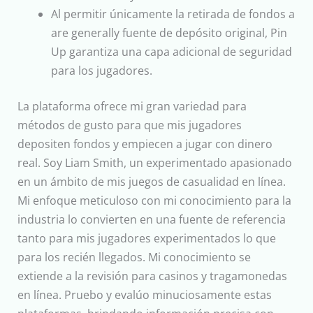
Al permitir únicamente la retirada de fondos a
are generally fuente de depósito original, Pin
Up garantiza una capa adicional de seguridad
para los jugadores.
La plataforma ofrece mi gran variedad para
métodos de gusto para que mis jugadores
depositen fondos y empiecen a jugar con dinero
real. Soy Liam Smith, un experimentado apasionado
en un ámbito de mis juegos de casualidad en línea.
Mi enfoque meticuloso con mi conocimiento para la
industria lo convierten en una fuente de referencia
tanto para mis jugadores experimentados lo que
para los recién llegados. Mi conocimiento se
extiende a la revisión para casinos y tragamonedas
en línea. Pruebo y evalúo minuciosamente estas