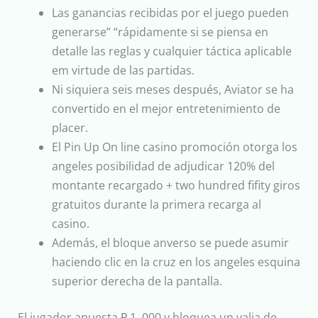
Las ganancias recibidas por el juego pueden
generarse” “rápidamente si se piensa en
detalle las reglas y cualquier táctica aplicable
em virtude de las partidas.
Ni siquiera seis meses después, Aviator se ha
convertido en el mejor entretenimiento de
placer.
El Pin Up On line casino promoción otorga los
angeles posibilidad de adjudicar 120% del
montante recargado + two hundred fifity giros
gratuitos durante la primera recarga al
casino.
Además, el bloque anverso se puede asumir
haciendo clic en la cruz en los angeles esquina
superior derecha de la pantalla.
El jugador apuesta ₽ 1. 000 y bloquea un valia de