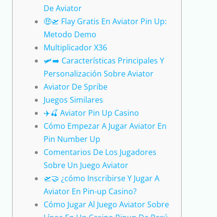
De Aviator
🤑🛫 Flay Gratis En Aviator Pin Up:
Metodo Demo
Multiplicador X36
🛩➡️ Características Principales Y
Personalización Sobre Aviator
Aviator De Spribe
Juegos Similares
✈️🍒 Aviator Pin Up Casino
Cómo Empezar A Jugar Aviator En
Pin Number Up
Comentarios De Los Jugadores
Sobre Un Juego Aviator
🛫🤝 ¿cómo Inscribirse Y Jugar A
Aviator En Pin-up Casino?
Cómo Jugar Al Juego Aviator Sobre