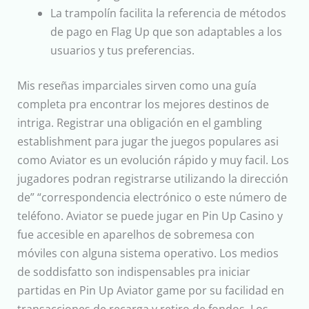
La trampolín facilita la referencia de métodos
de pago en Flag Up que son adaptables a los
usuarios y tus preferencias.
Mis reseñas imparciales sirven como una guía
completa pra encontrar los mejores destinos de
intriga. Registrar una obligación en el gambling
establishment para jugar the juegos populares asi
como Aviator es un evolución rápido y muy facil. Los
jugadores podran registrarse utilizando la dirección
de” “correspondencia electrónico o este número de
teléfono. Aviator se puede jugar en Pin Up Casino y
fue accesible en aparelhos de sobremesa con
móviles con alguna sistema operativo. Los medios
de soddisfatto son indispensables pra iniciar
partidas en Pin Up Aviator game por su facilidad en