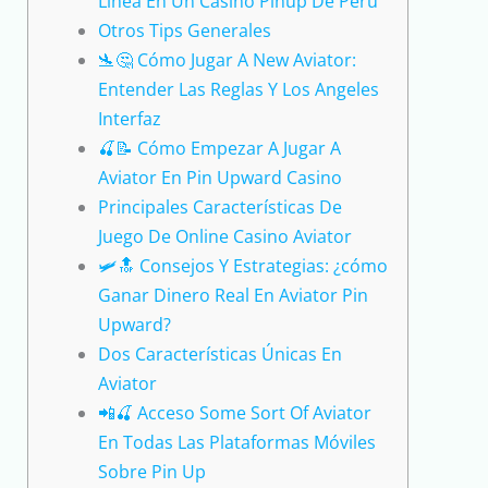
Línea En Un Casino Pinup De Perú
Otros Tips Generales
🛬🤔 Cómo Jugar A New Aviator:
Entender Las Reglas Y Los Angeles
Interfaz
🍒📝 Cómo Empezar A Jugar A
Aviator En Pin Upward Casino
Principales Características De
Juego De Online Casino Aviator
🛩🔝 Consejos Y Estrategias: ¿cómo
Ganar Dinero Real En Aviator Pin
Upward?
Dos Características Únicas En
Aviator
📲🍒 Acceso Some Sort Of Aviator
En Todas Las Plataformas Móviles
Sobre Pin Up