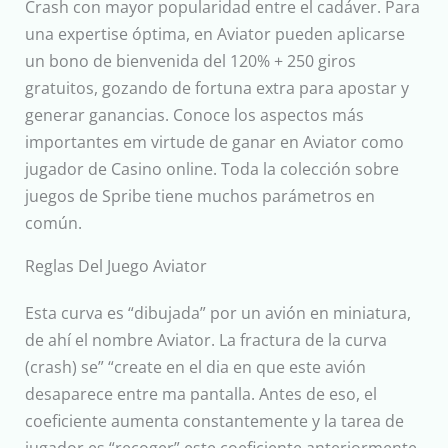
Crash con mayor popularidad entre el cadáver. Para
una expertise óptima, en Aviator pueden aplicarse
un bono de bienvenida del 120% + 250 giros
gratuitos, gozando de fortuna extra para apostar y
generar ganancias. Conoce los aspectos más
importantes em virtude de ganar en Aviator como
jugador de Casino online. Toda la colección sobre
juegos de Spribe tiene muchos parámetros en
común.
Reglas Del Juego Aviator
Esta curva es “dibujada” por un avión en miniatura,
de ahí el nombre Aviator. La fractura de la curva
(crash) se” “create en el dia en que este avión
desaparece entre ma pantalla. Antes de eso, el
coeficiente aumenta constantemente y la tarea de