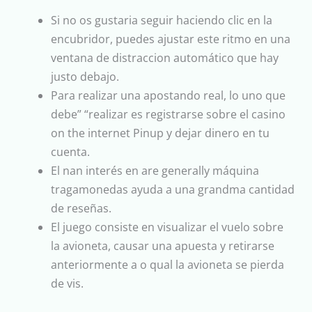
Si no os gustaria seguir haciendo clic en la
encubridor, puedes ajustar este ritmo en una
ventana de distraccion automático que hay
justo debajo.
Para realizar una apostando real, lo uno que
debe” “realizar es registrarse sobre el casino
on the internet Pinup y dejar dinero en tu
cuenta.
El nan interés en are generally máquina
tragamonedas ayuda a una grandma cantidad
de reseñas.
El juego consiste en visualizar el vuelo sobre
la avioneta, causar una apuesta y retirarse
anteriormente a o qual la avioneta se pierda
de vis.