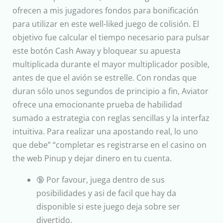
ofrecen a mis jugadores fondos para bonificación
para utilizar en este well-liked juego de colisión. El
objetivo fue calcular el tiempo necesario para pulsar
este botón Cash Away y bloquear su apuesta
multiplicada durante el mayor multiplicador posible,
antes de que el avión se estrelle. Con rondas que
duran sólo unos segundos de principio a fin, Aviator
ofrece una emocionante prueba de habilidad
sumado a estrategia con reglas sencillas y la interfaz
intuitiva. Para realizar una apostando real, lo uno
que debe” “completar es registrarse en el casino on
the web Pinup y dejar dinero en tu cuenta.
🔞 Por favour, juega dentro de sus
posibilidades y asi de facil que hay da
disponible si este juego deja sobre ser
divertido.