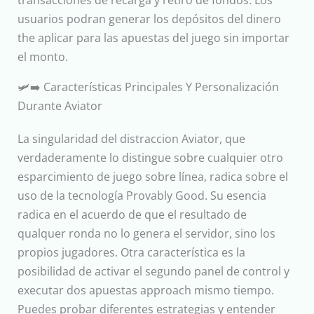
transacciones de recarga y retiro de fondos. Los
usuarios podran generar los depósitos del dinero
the aplicar para las apuestas del juego sin importar
el monto.
🛩➡️ Características Principales Y Personalización
Durante Aviator
La singularidad del distraccion Aviator, que
verdaderamente lo distingue sobre cualquier otro
esparcimiento de juego sobre línea, radica sobre el
uso de la tecnología Provably Good. Su esencia
radica en el acuerdo de que el resultado de
qualquer ronda no lo genera el servidor, sino los
propios jugadores. Otra característica es la
posibilidad de activar el segundo panel de control y
executar dos apuestas approach mismo tiempo.
Puedes probar diferentes estrategias y entender