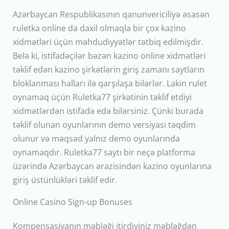
Azərbaycan Respublikasının qanunvericiliyə əsasən
ruletka online da daxil olmaqla bir çox kazino
xidmətləri üçün məhdudiyyətlər tətbiq edilmişdir.
Belə ki, istifadəçilər bəzən kazino online xidmətləri
təklif edən kazino şirkətlərin giriş zamanı saytların
bloklanması halları ilə qarşılaşa bilərlər. Lakin rulet
oynamaq üçün Ruletka77 şirkətinin təklif etdiyi
xidmətlərdən istifadə edə bilərsiniz. Çünki burada
təklif olunan oyunlarının demo versiyası təqdim
olunur və məqsəd yalnız demo oyunlarında
oynamaqdır. Ruletka77 saytı bir neçə platforma
üzərində Azərbaycan ərazisindən kazino oyunlarına
giriş üstünlükləri təklif edir.
Online Casino Sign-up Bonuses
Kompensasiyanın məbləği itirdiyiniz məbləğdən