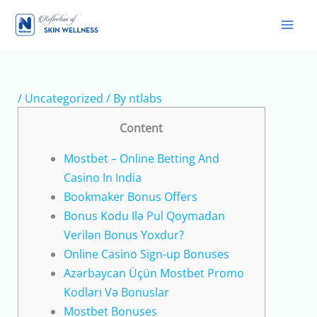
Skip
to
content
/
Uncategorized
/ By
ntlabs
Content
Mostbet – Online Betting And
Casino In India
Bookmaker Bonus Offers
Bonus Kodu Ilə Pul Qoymadan
Verilən Bonus Yoxdur?
Online Casino Sign-up Bonuses
Azərbaycan Üçün Mostbet Promo
Kodları Və Bonuslar
Mostbet Bonuses