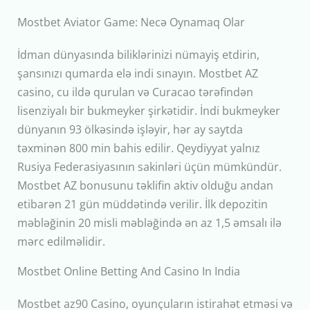
Mostbet Aviator Game: Necə Oynamaq Olar
İdman dünyasında biliklərinizi nümayiş etdirin,
şansınızı qumarda elə indi sınayın. Mostbet AZ
casino, cu ildə qurulan və Curacao tərəfindən
lisenziyalı bir bukmeyker şirkətidir. İndi bukmeyker
dünyanın 93 ölkəsində işləyir, hər ay saytda
təxminən 800 min bahis edilir. Qeydiyyat yalnız
Rusiya Federasiyasının sakinləri üçün mümkündür.
Mostbet AZ bonusunu təklifin aktiv olduğu andan
etibarən 21 gün müddətində verilir. İlk depozitin
məbləğinin 20 misli məbləğində ən az 1,5 əmsalı ilə
mərc edilməlidir.
Mostbet Online Betting And Casino In India
Mostbet az90 Casino, oyunçuların istirahət etməsi və