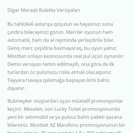
Digər Maraqlı Ruletka Versiyaları
Bu təhlükəli axtarışa qoşulun və həyatınızı sona
çatdıra biləcəyinizi görün. Mərclər oyunun həm
avtomatik, həm də əl rejimində yerləşdirilə bilər.
Geniş mərc çeşidinə baxmayaraq, bu oyun yalnız
Mostbet onlayn kazinosunda real pul üçün oynanılır.
Demo versiyası təmin edilməyib, ona görə də ilk
turlardan öz pulunuzu riskə atmalı olacaqsınız.
Təyyarə havaya qalxmağa başlayan kimi bahis
dayanır.
Bukmeyker müştəriləri üçün müxtəlif promosyonlar
keçirir. Məsələn, son Lucky Ticket promosyonunda
yeni bir avtomobil və ya pulsuz bahis paketi qazana
bilərsiniz. Mostbet AZ Marafonu promosyonunun bir