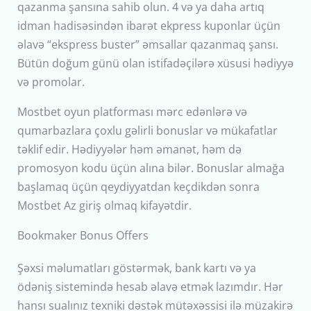
qazanma şansına sahib olun. 4 və ya daha artıq
idman hadisəsindən ibarət ekpress kuponlar üçün
əlavə “ekspress buster” əmsallar qazanmaq şansı.
Bütün doğum günü olan istifadəçilərə xüsusi hədiyyə
və promolar.
Mostbet oyun platforması mərc edənlərə və
qumarbazlara çoxlu gəlirli bonuslar və mükafatlar
təklif edir. Hədiyyələr həm əmanət, həm də
promosyon kodu üçün alına bilər. Bonuslar almağa
başlamaq üçün qeydiyyatdan keçdikdən sonra
Mostbet Az giriş olmaq kifayətdir.
Bookmaker Bonus Offers
Şəxsi məlumatları göstərmək, bank kartı və ya
ödəniş sistemində hesab əlavə etmək lazımdır. Hər
hansı sualınız texniki dəstək mütəxəssisi ilə müzakirə